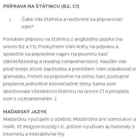
PRÍPRAVA NA ŠTÁTNICU (B2, C1)
Čaká Vás štátnica a nechcete sa pripravovať
sám? 😊
Ponúkam prípravu na štátnicu z anglického jazyka (na
úrovni B2 a C1). Poskytnem Vám knihy na prípravu a
spoločne sa pripravíme najprv na písomnú časť
(diktát/listening a reading comprehension). Naučím Vás
písať eseje, ktoré zapôsobia a pomôžem Vám zopakovať si
gramatiku. Potom sa pripravíme na ústnu časť, postupne
prejdeme jednotlivé konverzačné témy. Sama som
absolvovala všeobecnú štátnicu na úrovni C1 a prospela
som s vyznamenaním. :)
MAĎARSKÝ JAZYK
Maďarčinu vyučujem z učebníc
Maďarčina pre samoukov
a
Halló, itt Magyarország I-II.
, pričom využívam aj materiály z
internetu a interaktívne hry.