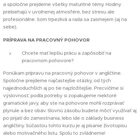
a spoločne prejdeme všetky maturitné témy. Hodiny
prebiehajú v uvoľnenej atmosfére, bez stresu ale
profesionálne. Som trpezlivá a rada sa zasmejem (aj na
sebe).
PRÍPRAVA NA PRACOVNÝ POHOVOR
Chcete mať lepšiu prácu a zapôsobiť na
pracovnom pohovore? 😊
Ponúkam prípravu na pracovný pohovor v angličtine.
Spoločne prejdeme najčastejšie otázky, od tých
najjednoduchších aj po tie najzložitejšie. Precvičíme si
výslovnosť, podľa potreby si zopakujeme niektoré
gramatické javy, aby ste na pohovore mohli rozprávať
plynule a bez obáv. Slovnú zásobu budete môcť využívať aj
po prijatí do zamestnania, lebo ide o základy business
angličtiny. Súčasťou tohto kurzu je aj písanie životopisu
alebo motivačného listu. Spolu to zvládneme!