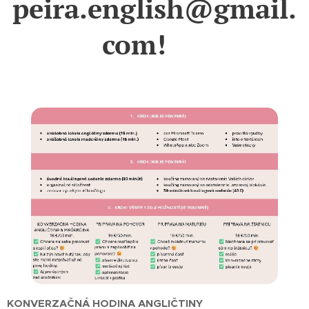
peira.english@gmail.
com!
😊
KONVERZAČNÁ HODINA ANGLIČTINY