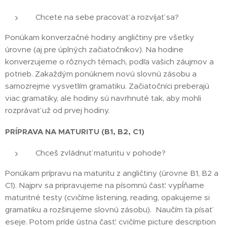
Chcete na sebe pracovať a rozvíjať sa? 😊
Ponúkam konverzačné hodiny angličtiny pre všetky
úrovne (aj pre úplných začiatočníkov). Na hodine
konverzujeme o rôznych témach, podľa vašich záujmov a
potrieb. Zakaždým ponúknem novú slovnú zásobu a
samozrejme vysvetlím gramatiku. Začiatočníci preberajú
viac gramatiky, ale hodiny sú navrhnuté tak, aby mohli
rozprávať už od prvej hodiny.
PRÍPRAVA NA MATURITU (B1, B2, C1)
Chceš zvládnuť maturitu v pohode? 😊
Ponúkam prípravu na maturitu z angličtiny (úrovne B1, B2 a
C1). Najprv sa pripravujeme na písomnú časť: vypĺňame
maturitné testy (cvičíme listening, reading, opakujeme si
gramatiku a rozširujeme slovnú zásobu). Naučím ťa písať
eseje. Potom príde ústna časť: cvičíme picture description