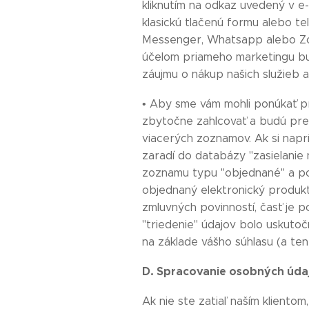
kliknutím na odkaz uvedený v e-
klasickú tlačenú formu alebo t
Messenger, Whatsapp alebo Zoom
účelom priameho marketingu b
záujmu o nákup našich služieb a
• Aby sme vám mohli ponúkať pr
zbytočne zahlcovať a budú pre
viacerých zoznamov. Ak si naprí
zaradí do databázy "zasielanie
zoznamu typu "objednané" a po
objednaný elektronický produkt
zmluvných povinností, časť je 
"triedenie" údajov bolo uskuto
na základe vášho súhlasu (a te
D. Spracovanie osobných údaj
Ak nie ste zatiaľ naším kliento