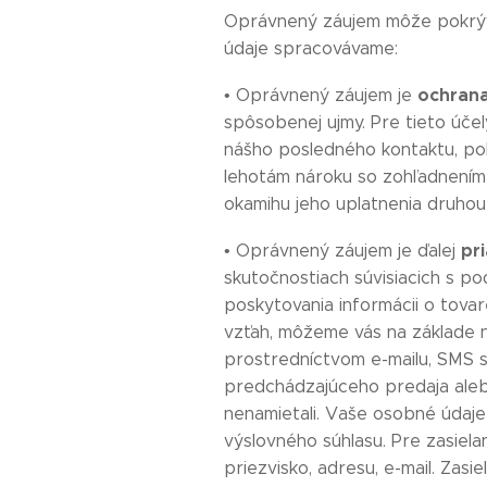
Oprávnený záujem môže pokrýva
údaje spracovávame:
ochrana
• Oprávnený záujem je
spôsobenej ujmy. Pre tieto úč
nášho posledného kontaktu, pok
lehotám nároku so zohľadnením
okamihu jeho uplatnenia druhou 
pr
• Oprávnený záujem je ďalej
skutočnostiach súvisiacich s 
poskytovania informácii o tovar
vzťah, môžeme vás na základe n
prostredníctvom e-mailu, SMS 
predchádzajúceho predaja alebo 
nenamietali. Vaše osobné údaj
výslovného súhlasu. Pre zasiel
priezvisko, adresu, e-mail. Za