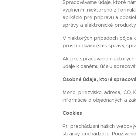
Spracovávame údaje, ktoré nám
vyplnením niektorého z formul
aplikácie pre prípravu a odosie
správy a elektronické produkty 
V niektorých prípadoch pôjde o
prostriedkami (sms správy, spr
Ak pre spracovanie niektorých
údaje k danému účelu spracováv
Osobné údaje, ktoré spracov
Meno, priezvisko, adresa, IČO, I
informácie o objednaných a za
Cookies
Pri prechádzaní našich webovýc
stránky prichádzate. Používan