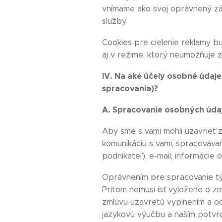
vnímame ako svoj oprávnený zá
služby.
Cookies pre cielenie reklamy b
aj v režime, ktorý neumožňuje 
IV. Na aké účely osobné údaj
spracovania)?
A. Spracovanie osobných údaj
Aby sme s vami mohli uzavrieť 
komunikáciu s vami, spracovávam
podnikateľ), e-mail, informáci
Oprávnením pre spracovanie týc
Pritom nemusí ísť vyložene o zm
zmluvu uzavretú vyplnením a o
jazykovú výučbu a naším potvrd