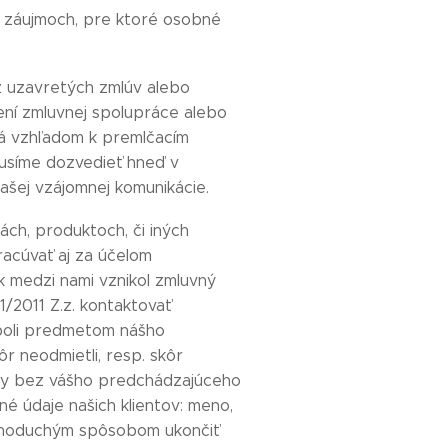
h záujmoch, pre ktoré osobné
z uzavretých zmlúv alebo
ní zmluvnej spolupráce alebo
ná vzhľadom k premlčacím
usíme dozvedieť hneď v
ašej vzájomnej komunikácie.
iách, produktoch, či iných
acúvať aj za účelom
ak medzi nami vznikol zmluvný
/2011 Z.z. kontaktovať
 boli predmetom nášho
r neodmietli, resp. skôr
ely bez vášho predchádzajúceho
 údaje našich klientov: meno,
jednoduchým spôsobom ukončiť