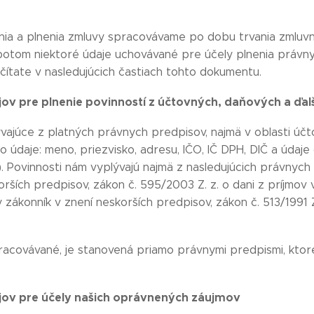
nia a plnenia zmluvy spracovávame po dobu trvania zmluv
otom niektoré údaje uchovávané pre účely plnenia právny
ítate v nasledujúcich častiach tohto dokumentu.
ov pre plnenie povinností z účtovných, daňových a ďal
ývajúce z platných právnych predpisov, najmä v oblasti úč
to údaje: meno, priezvisko, adresu, IČO, IČ DPH, DIČ a úd
). Povinnosti nám vyplývajú najmä z nasledujúcich právnyc
korších predpisov, zákon č. 595/2003 Z. z. o dani z príjmov 
 zákonník v znení neskorších predpisov, zákon č. 513/1991 
racovávané, je stanovená priamo právnymi predpismi, ktor
jov pre účely našich oprávnených záujmov