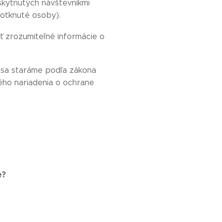
skytnutých návštevníkmi
dotknuté osoby).
ť zrozumiteľné informácie o
e sa staráme podľa zákona
ného nariadenia o ochrane
e?