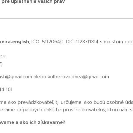
e pre uplatnenie vašich práv
_____________________________________________
eira.english
, IČO: 51120640, DIČ: 1123711314 s miestom p
tri
")
lish@gmail.com alebo kolberovatimea@gmail.com
44 161
e ako prevádzkovateľ, tj. určujeme, ako budú osobné úd
beráme prípadných ďalších sprostredkovateľov, ktorí nám
vávame a ako ich získavame?