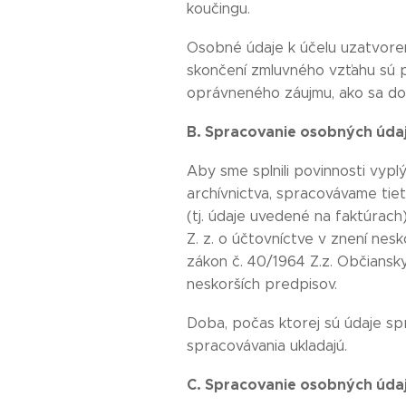
koučingu.
Osobné údaje k účelu uzatvore
skončení zmluvného vzťahu sú p
oprávneného záujmu, ako sa doč
B. Spracovanie osobných údaj
Aby sme splnili povinnosti vypl
archívnictva, spracovávame tie
(tj. údaje uvedené na faktúrach
Z. z. o účtovníctve v znení nes
zákon č. 40/1964 Z.z. Občiansky
neskorších predpisov.
Doba, počas ktorej sú údaje sp
spracovávania ukladajú.
C. Spracovanie osobných úda