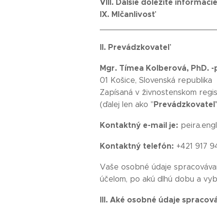
VIII. Ďalšie dôležité informáci
IX. Mlčanlivosť
________________________
II. Prevádzkovateľ
Mgr. Tímea Kolberová, PhD. -p
01 Košice, Slovenská republika
Zapísaná v živnostenskom regis
Prevádzkovateľ
(ďalej len ako "
Kontaktný e-mail je:
peira.eng
Kontaktný telefón:
+421 917 9
Vaše osobné údaje spracovávam
účelom, po akú dlhú dobu a vy
III. Aké osobné údaje spraco