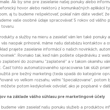
maile. Ak by sme pre zasielanie našej ponuky alebo informá
elefonický hovor alebo niektorú z komunikačných aplikácií
, aj tu budeme rešpektovať, pokiaľ nám dáte vedieť, že si
udeme vaše osobné údaje spracovávať 5 rokov od vášho 
 tovaru.
odukty a služby na mieru a zasielať vám len také ponuky a
 vás naopak prínosné, máme našu databázu kontaktov a o
klad prajete zasielanie informácií o našich novinkách, auto
 noviniek". Rovnako tak, keď nám pošlete objednávku z webu
 zaplatení do zoznamu "zaplatené" a v takom okamihu vám
. Časť tohto automatizovaného spracovania tak slúži priam
použitá pre bežný marketing (teda spadá do kategórie op
čňované vo veľkom rozsahu, veľmi "špecializovane", potom 
n môžete potom kedykoľvek odvolať, ako je popísané v ďalš
ov na základe vášho súhlasu pre marketingové účely
m, budeme vám zasielať našu ponuku služieb a produktov, i