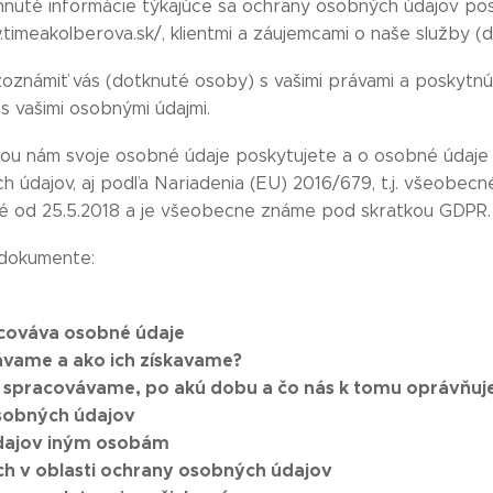
hnuté informácie týkajúce sa ochrany osobných údajov po
imeakolberova.sk/, klientmi a záujemcami o naše služby (
oznámiť vás (dotknuté osoby) s vašimi právami a poskytnú
 vašimi osobnými údajmi.
torou nám svoje osobné údaje poskytujete a o osobné údaj
h údajov, aj podľa Nariadenia (EU) 2016/679, t.j. všeobec
nné od 25.5.2018 a je všeobecne známe pod skratkou GDPR.
 dokumente:
racováva osobné údaje
vávame a ako ich získavame?
e spracovávame, po akú dobu a čo nás k tomu oprávňuj
sobných údajov
údajov iným osobám
ach v oblasti ochrany osobných údajov