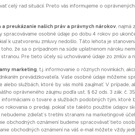
ť celý rad situácií. Preto vás informujeme o oprávnenýc
 a preukázanie našich práv a právnych nárokov
, najmä 
ely spracovávame osobné údaje po dobu 4 rokov po ukonče
iaľ k uzatvoreniu zmluvy nedošlo. Táto lehota je stanove
 toho, že sa o prípadnom na súde uplatnenom nároku nem
stranou. Pre tieto účely sú uchovávané údaje zo zmlúv a n
iamy marketing
, t.j. informovanie o rôznych novinkách, akc
podnikaním prevádzkovateľa. Vaše osobné údaje môžeme spr
e alebo službách, ktoré by vás mohli zaujímať. V prípade, 
ášho oprávneného záujmu podľa ust. § 62 ods. 3 zák. č. 351
s informáciami o tovare a službách podobných tým, ktoré
rokovania o predaji, pokiaľ ste takéto použitie údajov skô
e nebudeme zdieľať s tretími stranami na marketingové úč
anie obchodných oznámení budeme spracovávať tieto osobné
sielanie obchodných oznámení na váš e-mail môžete vždy 