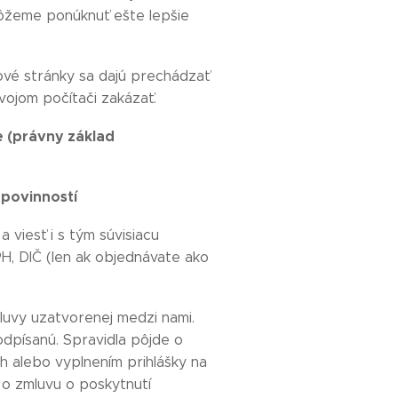
ôžeme ponúknuť ešte lepšie
ové stránky sa dajú prechádzať
vojom počítači zakázať.
e (právny základ
 povinností
viesť i s tým súvisiacu
PH, DIČ (len ak objednávate ako
luvy uzatvorenej medzi nami.
odpísanú. Spravidla pôjde o
 alebo vyplnením prihlášky na
 o zmluvu o poskytnutí