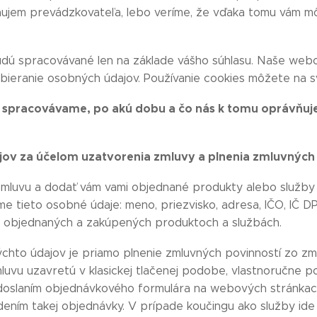
ujem prevádzkovateľa, lebo veríme, že vďaka tomu vám m
udú spracovávané len na základe vášho súhlasu. Naše web
zbieranie osobných údajov. Používanie cookies môžete na s
e spracovávame, po akú dobu a čo nás k tomu oprávňuj
ov za účelom uzatvorenia zmluvy a plnenia zmluvných
zmluvu a dodať vám vami objednané produkty alebo služby a 
e tieto osobné údaje: meno, priezvisko, adresa, IČO, IČ D
e o objednaných a zakúpených produktoch a službách.
hto údajov je priamo plnenie zmluvných povinností zo zm
luvu uzavretú v klasickej tlačenej podobe, vlastnoručne p
doslaním objednávkového formulára na webových stránkach
ením takej objednávky. V prípade koučingu ako služby ide