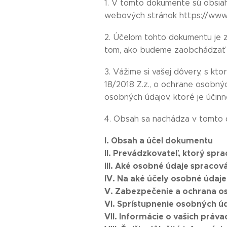
1. V tomto dokumente sú obsia
webových stránok https://www.t
2. Účelom tohto dokumentu je z
tom, ako budeme zaobchádzať s
3. Vážime si vašej dôvery, s k
18/2018 Z.z., o ochrane osobnýc
osobných údajov, ktoré je úči
4. Obsah sa nachádza v tomto
I. Obsah a účel dokumentu
II. Prevádzkovateľ, ktorý sp
III. Aké osobné údaje spraco
IV. Na aké účely osobné údaj
V. Zabezpečenie a ochrana o
VI. Sprístupnenie osobných 
VII. Informácie o vašich práv