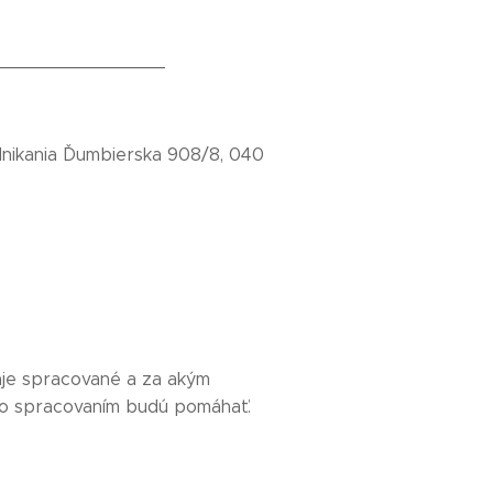
_______________
odnikania Ďumbierska 908/8, 040
aje spracované a za akým
 so spracovaním budú pomáhať.