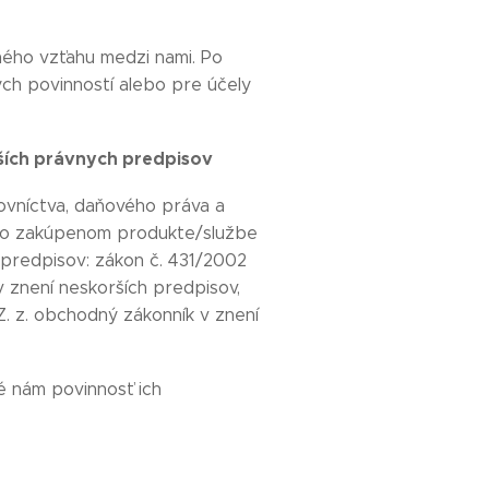
ného vzťahu medzi nami. Po
ch povinností alebo pre účely
ších právnych predpisov
tovníctva, daňového práva a
aje o zakúpenom produkte/službe
h predpisov: zákon č. 431/2002
v znení neskorších predpisov,
Z. z. obchodný zákonník v znení
é nám povinnosť ich