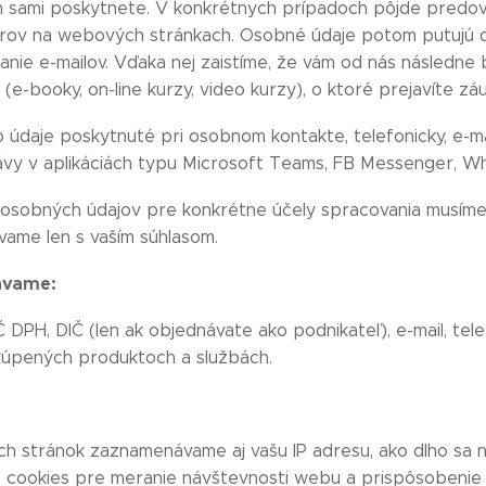
 sami poskytnete. V konkrétnych prípadoch pôjde predov
árov na webových stránkach. Osobné údaje potom putujú do
lanie e-mailov. Vďaka nej zaistíme, že vám od nás následne 
(e-booky, on-line kurzy, video kurzy), o ktoré prejavíte zá
 údaje poskytnuté pri osobnom kontakte, telefonicky, e-m
ávy v aplikáciách typu Microsoft Teams, FB Messenger, W
 osobných údajov pre konkrétne účely spracovania musíme
ame len s vaším súhlasom.
ávame:
Č DPH, DIČ (len ak objednávate ako podnikateľ), e-mail, telef
kúpených produktoch a službách.
h stránok zaznamenávame aj vašu IP adresu, ako dlho sa na
ie cookies pre meranie návštevnosti webu a prispôsobeni